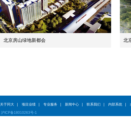
北京房山绿地新都会
北
关于同大
|
项目业绩
|
专业服务
|
新闻中心
|
联系我们
|
内部系统
|
沪ICP备18010263号-1