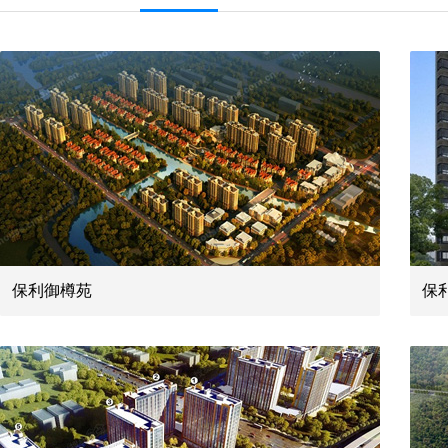
保利御樽苑
保